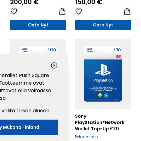
200,00 €
150,00 €
Osta Nyt
Osta Nyt
 vierailet Push Square
a. Tuotteemme ovat
aattavat olla voimassa
sa.
 valita toisen alueen.
Sony
Sony
PlayStation®Network
PlayStation®Network
sy Mukana
Finland
Wallet Top-Up £120
Wallet Top-Up £70
Pelaaminen
Pelaaminen