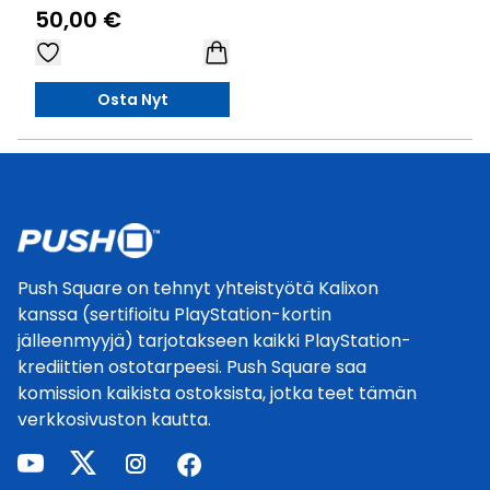
50,00 €
Osta Nyt
Footer
Push Square on tehnyt yhteistyötä Kalixon
kanssa (sertifioitu PlayStation-kortin
jälleenmyyjä) tarjotakseen kaikki PlayStation-
krediittien ostotarpeesi. Push Square saa
komission kaikista ostoksista, jotka teet tämän
verkkosivuston kautta.
youtube
twitter
instagram
facebook