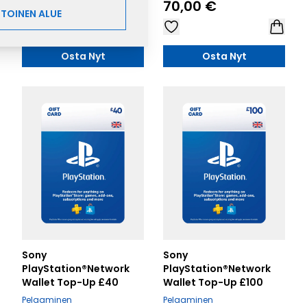
120,00 €
70,00 €
 TOINEN ALUE
Osta Nyt
Osta Nyt
Sony
Sony
PlayStation®Network
PlayStation®Network
Wallet Top-Up £40
Wallet Top-Up £100
Pelaaminen
Pelaaminen